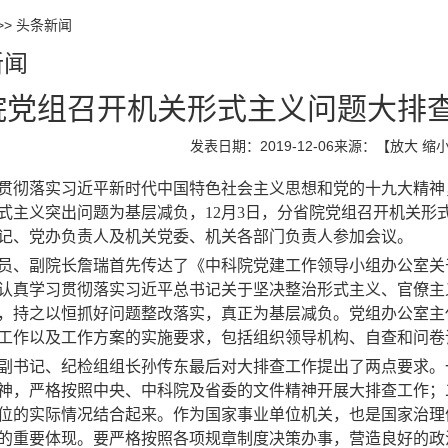
>>
头条新闻
新闻
院党组召开机关形式主义问题大排
发表日期：2019-12-06
来源：
【
放大
缩
贯彻落实习近平
新时代中国特色社会主义思想和党的
十九大
精神
式主义
突出
问题为基层
减负
，
12月3日
，分省院党组召开
机关形
记
、党办负责人及
机关党委
、机关各部门负责人参加会议
。
员
、副院长詹瑞
首先
传达了
《
中科院
党建工作
领导小组
办公室
关
认真学习贯彻落实习近平总书记关于坚决整治形式主义、官僚主
，持之以恒
抓好
问题整改落实，真正为基层减负。
党组办公室
主
工作以及工作方案
的
实施要求，包括组织领导机构、自查和问卷
副书记、纪检组组长孙传东
最后
对大排查工作提出了
两
点要求。
神
，
严格
按照
中央、中科院
及
省委
的
文件精神
开展
大排查工作；
位的实际情况结合起来
。
作为
国家事业单位机关
，
也是国家治理
的重要体现。要严格按照各项规章制度决策办事
，营造
良好
的
政