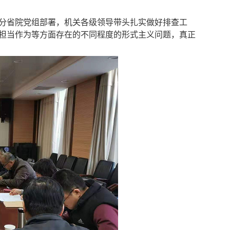
分省院
党组部署，
机关各级
领导
带头
扎实做好
排查
工
担当作为等方面存在的不同程度
的形式主义
问题
，
真正