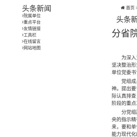
头条新闻
首页
院属单位
头条
重点平台
友情链接
分省
工具栏
在线留言
网站地图
为深入
坚决整治形
单位
党委书
党组成
神
。提出
要
际认真排查
阶段的重点
分党组
央的
指示精
来，要
和单
能力现代化