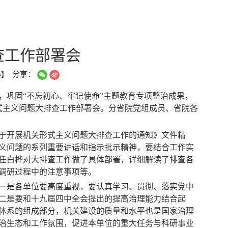
查工作部署会
分享：
小
】
，
巩固“不忘初心、牢记使命”主题教育专项整治成果，
式主义
问题大排查工作部署会
。分省院
党组成员、
省院
各
于
开展
机关形式主义问题大排查工作的通知
》文件
精
义问题的系列重要讲话和指示批示精神，要
结合
工作
实
任白桦
对
大排查工作
做
了具体部署，
详细
解读了
排查
各
调研过程中的注意事项等。
一
是各单位
要高度重视，要认真学习、贯彻、落实
党中
二
是要和十九届四中全会提出的
提高
治理
能力结合起
体系的组成部分，机关建设的质量和水平也是国家治理
治生态和工作
氛围，
促进本单位的重大任务与科研事业