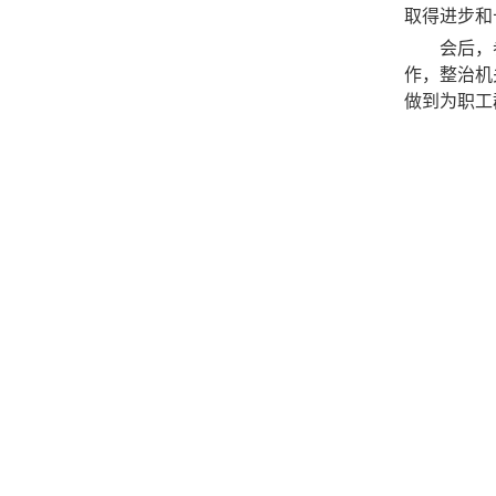
取得进步
和
会后
，
作，
整治机
做到为职工