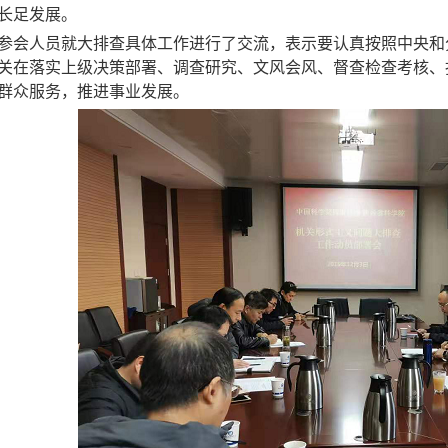
长足
发展。
参会
人员
就大排查
具体工作进行了交流，表示要认真按照中央
和
关在落实上级决策部署、调查研究、文风会风、督查检查考核、
群众服务，推进事业发展
。