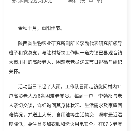
发布时间:
2025-10-31
字体 【
大
中
小
】
金秋十月，重阳佳节。
陕西省生物农业研究所副所长李勃代表研究所领导
班子和党总支，与驻村帮扶工作队一道为镇巴县观音镇
大市川村的高龄老人、困难老党员送去节日祝福与组织
关怀。
活动当日下起了大雨，工作队冒雨走访慰问村内11
户高龄老人及6名困难老党员。每到一户，李勃都与老
人亲切交谈，详细询问其身体状况、生活需求及家庭困
难情况，并送上大米、食用油等生活物资，嘱咐最近温
度降低，要注意多加衣服和烤火用电安全。在87岁老党