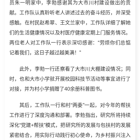
员朱一明家中，李勃感谢其为大市川村建设做出的贡
献。工作队认真聆听老人讲述过去的奋斗经历，并深受
感触。在村民赵希翠、王文兰家中，工作队详细了解她
们的生活健康情况以及村医疗健康定期上门服务情况。
两位老人对工作队一行表示深切感谢：“劳烦你们总惦
记着我们，这日子越过越美满！”
此外，李勃一行还察看了大市川大棚建设情况；同
时，也和大市小学就开展校园科技节活动等事宜进行了
对接，并为村小学捐赠了40余册科普图书。
其后，工作队一行和村“两委”一起，对今年的帮扶
工作进行了深度沟通和部署。李勃指出，研究所将持续
深化“党建+帮扶”模式，把研究所的发展与包扶村的发展
紧密结合，用实际行动践行初心使命，为乡村振兴注入