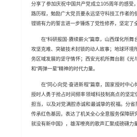
分享了参加庆祝中国共产党成立105周年的感受
路历程，勉励广大党员要永远坚守科技工作者的
铿锵有力的誓言进一步锤炼了党性修养，坚定了
在“科研报国·赓续薪火”篇章，山西煤化所
攻坚克难、突破技术封锁的动人故事；地球环境
务区域发展的坚守情怀；西安光机所舞台剧《光
和“两弹一星”精神的时代力量。
在“同心向党·奋进新程”篇章，国家授时中
授时人勇于抢占时间频率领域科技制高点的坚定
担当，以及对党满腔赤诚和最诚挚的祝福。分省
传承红色基因，表达了机关全心全意服务保障研
就没有新中国》，雄浑嘹亮的歌声汇聚成磅礴力