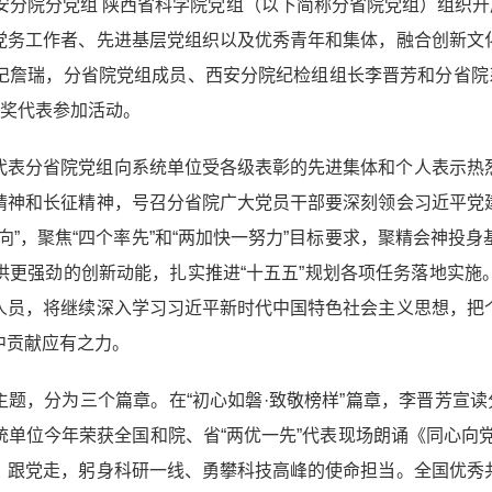
安分院分党组 陕西省科学院党组（以下简称分省院党组）组织开
党务工作者、先进基层党组织以及优秀青年和集体，融合创新文
记詹瑞，分省院党组成员、西安分院纪检组组长李晋芳和分省院系
获奖代表参加活动。
代表分省院党组向系统单位受各级表彰的先进集体和个人表示热
精神和长征精神，号召分省院广大党员干部要深刻领会习近平党
向”，聚焦“四个率先”和“两加快一努力”目标要求，聚精会神投
供更强劲的创新动能，扎实推进“十五五”规划各项任务落地实施
人员，将继续深入学习习近平新时代中国特色社会主义思想，把
中贡献应有之力。
为主题，分为三个篇章。在“初心如磐·致敬榜样”篇章，李晋芳宣
单位今年荣获全国和院、省“两优一先”代表现场朗诵《同心向
、跟党走，躬身科研一线、勇攀科技高峰的使命担当。全国优秀