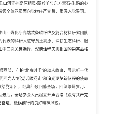
里山河守护高原精灵-藏羚羊与东方宝石-朱鹮的心
带领全体党员面向党旗庄严宣誓，重温入党誓词。
。
讲述山西煤化所高端装备碳纤维及复合材料研究团队
为代表的科研人驻守黄土高原、深耕生态科研、服
生中三次关键选择，深情诠释矢志报国的崇高品格
根西部，守护“北京时间”的动人故事，展示新一代
西光人“听党话跟党走”和追光逐梦新征程的使命
歌给党听》，经典红歌回荡全场，回望峥嵘岁月、
动最后，全场参会人员起立齐声合唱《没有共产党
结奋进、砥砺前行的良好精神风貌。