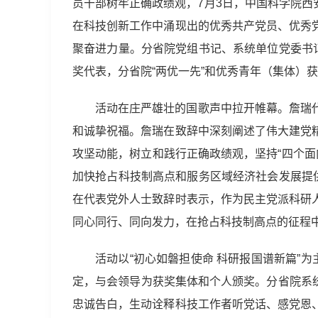
员干部树牢正确政绩观，7月3日，中国科学院西
在科技创新工作中涌现出的优秀共产党员、优秀
聚奋进力量。分省院党组书记、系统单位党委书
奖代表，分省院“两优一先”和优秀青年（集体）
活动在庄严雄壮的国歌声中拉开帷幕。詹瑞
和诚挚祝福。詹瑞在致辞中深刻阐述了伟大建党
攻坚动能，树立和践行正确政绩观，坚持“四个面
加快抢占科技制高点和服务区域经济社会发展提
在代表党外人士致辞时表示，作为民主党派科研
同心同行、同向发力，在抢占科技制高点的征程
活动以“初心如磐担使命 科研报国谱新篇”
定，与会领导为获奖集体和个人颁奖。分省院系统
忠诚告白，生动诠释科技工作者听党话、感党恩