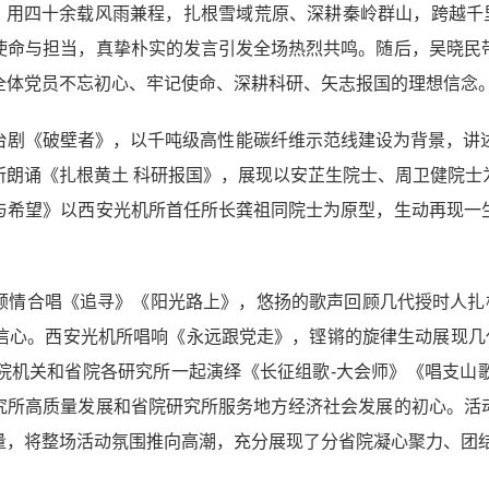
，用四十余载风雨兼程，扎根雪域荒原、深耕秦岭群山，跨越千
使命与担当，真挚朴实的发言引发全场热烈共鸣。随后，吴晓民
全体党员不忘初心、牢记使命、深耕科研、矢志报国的理想信念
舞台剧《破壁者》，以千吨级高性能碳纤维示范线建设为背景，
所朗诵《扎根黄土 科研报国》，展现以安芷生院士、周卫健院士
与希望》以西安光机所首任所长龚祖同院士为原型，生动再现一
心倾情合唱《追寻》《阳光路上》，悠扬的歌声回顾几代授时人扎
信心。西安光机所唱响《永远跟党走》，铿锵的旋律生动展现几代
院机关和省院各研究所一起演绎《长征组歌-大会师》《唱支山
究所高质量发展和省院研究所服务地方经济社会发展的初心。活
量，将整场活动氛围推向高潮，充分展现了分省院凝心聚力、团