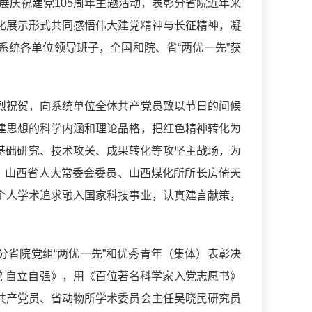
展庆祝建党105周年主题活动，表彰分省院近年来
化展示形式共同感悟伟大建党精神与长征精神，凝
统各单位领导班子，全国和院、省“两优一先”获
烈祝贺，向系统单位全体共产党员致以节日的问候
建思想的科学内涵和理论品格，把红色精神转化为
身基础研究、技术攻关、成果转化等攻坚主战场，为
。山西省人大常委会委员、山西煤化所所长房倚天
个人学术追求融入国家科技事业，认真建言献策，
读分省院党组“两优一先”和优秀青年（集体）表彰决
党 自立自强》，用《百位著名科学家入党志愿书》
共产党员、省动物所学术委员会主任吴晓民研究员