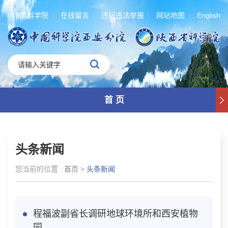
中国科学院
在线留言
违纪违法举报
网站地图
English
首 页
头条新闻
您当前的位置 :
首页
>
头条新闻
程福波副省长调研地球环境所和西安植物
园