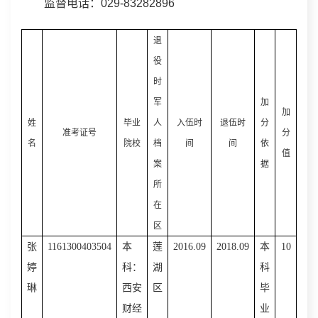
监督电话：029-83282896
退
役
时
军
加
加
姓
毕业
人
入伍时
退伍时
分
准考证号
分
名
院校
档
间
间
依
值
案
据
所
在
区
张
1161300403504
本
莲
2016.09
2018.09
本
10
婷
科：
湖
科
琳
西安
区
毕
财经
业