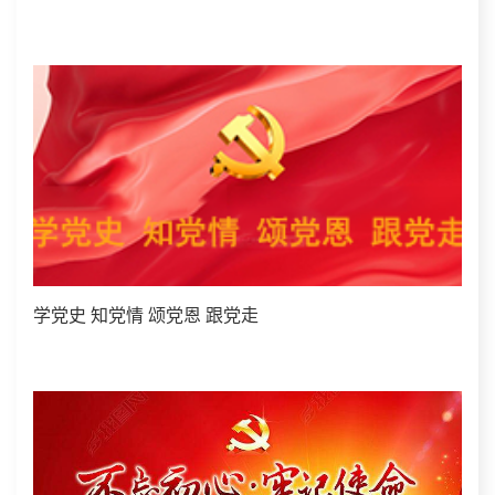
学党史 知党情 颂党恩 跟党走